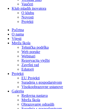
Vaučeri
Klub mladih inovatora
O klubu
Novosti
Projekti
Početna
O nama
Vijesti
Mreža škola
Tehnička podrška
Web poruke
Webinari
Rezervacija vježbi
Završni rad
Edutorij
Projekti
EU Projekti
Suradnja s gospodarstvom
Visokoobrazovne ustanove
Galerija
Redovna nastava
Mreža škola
Obrazovanje odraslih
Suradnja s gospodarstvom