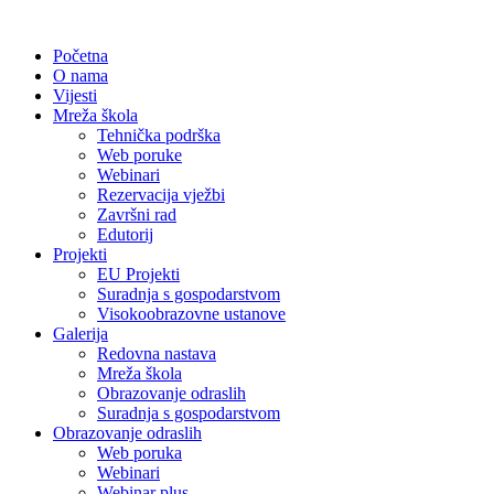
Početna
O nama
Vijesti
Mreža škola
Tehnička podrška
Web poruke
Webinari
Rezervacija vježbi
Završni rad
Edutorij
Projekti
EU Projekti
Suradnja s gospodarstvom
Visokoobrazovne ustanove
Galerija
Redovna nastava
Mreža škola
Obrazovanje odraslih
Suradnja s gospodarstvom
Obrazovanje odraslih
Web poruka
Webinari
Webinar plus