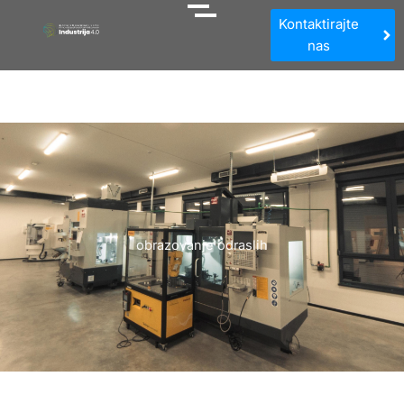
Kontaktirajte
nas
obrazovanje odraslih