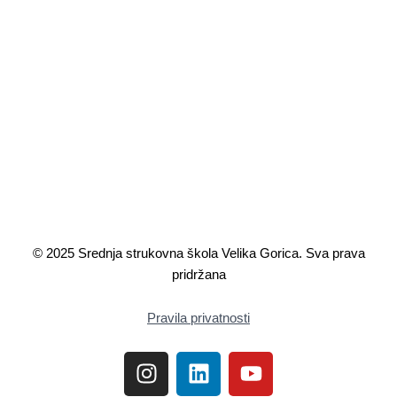
© 2025 Srednja strukovna škola Velika Gorica. Sva prava
pridržana
Pravila privatnosti
I
L
Y
n
i
o