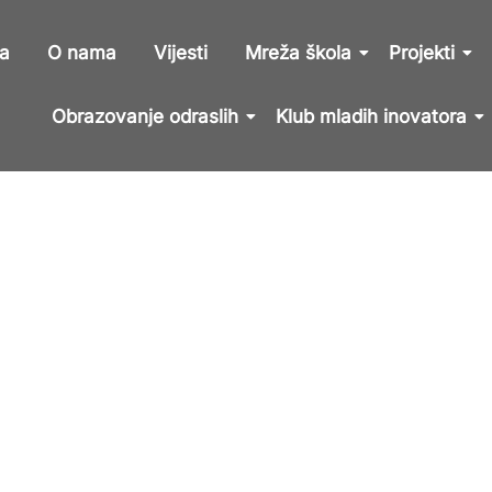
a
O nama
Vijesti
Mreža škola
Projekti
Obrazovanje odraslih
Klub mladih inovatora
Klub mladih inovatora