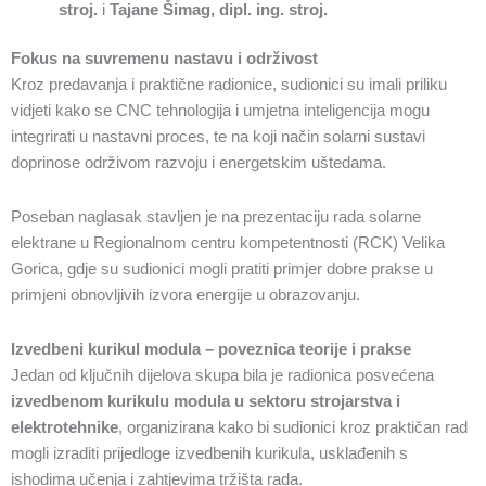
stroj.
i
Tajane Šimag, dipl. ing. stroj.
Fokus na suvremenu nastavu i održivost
Kroz predavanja i praktične radionice, sudionici su imali priliku
vidjeti kako se CNC tehnologija i umjetna inteligencija mogu
integrirati u nastavni proces, te na koji način solarni sustavi
doprinose održivom razvoju i energetskim uštedama.
Poseban naglasak stavljen je na prezentaciju rada solarne
elektrane u Regionalnom centru kompetentnosti (RCK) Velika
Gorica, gdje su sudionici mogli pratiti primjer dobre prakse u
primjeni obnovljivih izvora energije u obrazovanju.
Izvedbeni kurikul modula – poveznica teorije i prakse
Jedan od ključnih dijelova skupa bila je radionica posvećena
izvedbenom kurikulu modula u sektoru strojarstva i
elektrotehnike
, organizirana kako bi sudionici kroz praktičan rad
mogli izraditi prijedloge izvedbenih kurikula, usklađenih s
ishodima učenja i zahtjevima tržišta rada.