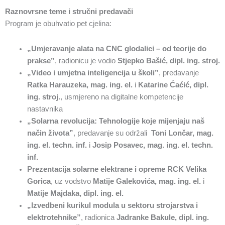
Raznovrsne teme i stručni predavači
Program je obuhvatio pet cjelina:
„Umjeravanje alata na CNC glodalici – od teorije do
prakse”
, radionicu je vodio
Stjepko Bašić, dipl. ing. stroj.
„Video i umjetna inteligencija u školi”
, predavanje
Ratka Harauzeka, mag. ing. el.
i
Katarine Ćaćić, dipl.
ing. stroj.
, usmjereno na digitalne kompetencije
nastavnika
„Solarna revolucija: Tehnologije koje mijenjaju naš
način života”
, predavanje su održali
Toni Lončar, mag.
ing. el. techn. inf.
i
Josip Posavec, mag. ing. el. techn.
inf.
Prezentacija solarne elektrane i opreme RCK Velika
Gorica
, uz vodstvo
Matije Galekovića, mag. ing. el.
i
Matije Majdaka, dipl. ing. el.
„Izvedbeni kurikul modula u sektoru strojarstva i
elektrotehnike”
, radionica
Jadranke Bakule, dipl. ing.